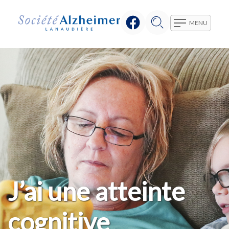
MENU
J’ai une atteinte
cognitive