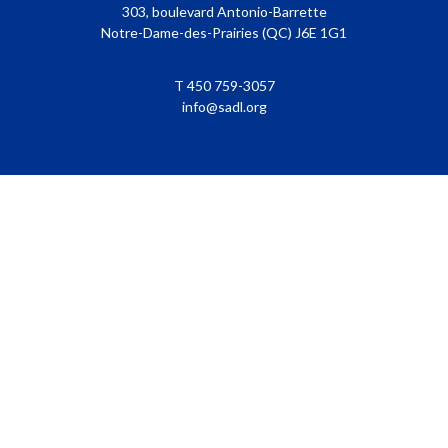
303, boulevard Antonio-Barrette
Notre-Dame-des-Prairies (QC) J6E 1G1
T 450 759-3057
info@sadl.org